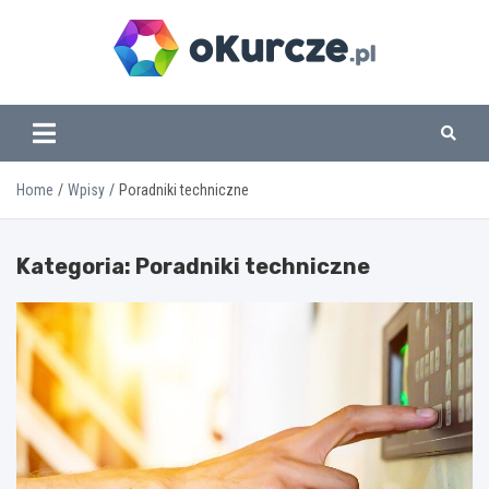
Skip
to
content
www.okurcze.pl
Home
Wpisy
Poradniki techniczne
Kategoria:
Poradniki techniczne