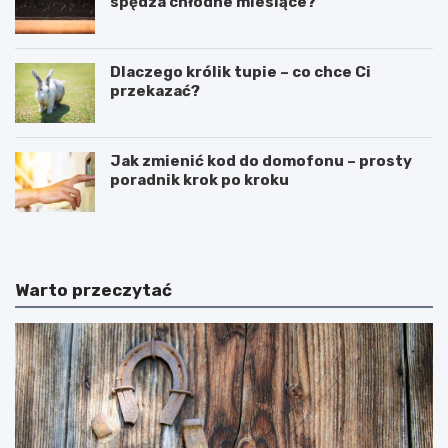
spędza chłodne miesiące?
Dlaczego królik tupie – co chce Ci
przekazać?
Jak zmienić kod do domofonu – prosty
poradnik krok po kroku
Warto przeczytać