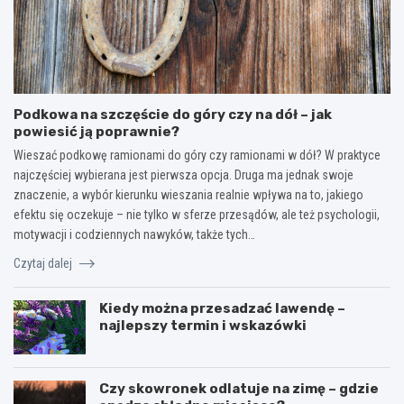
Podkowa na szczęście do góry czy na dół – jak
powiesić ją poprawnie?
Wieszać podkowę ramionami do góry czy ramionami w dół? W praktyce
najczęściej wybierana jest pierwsza opcja. Druga ma jednak swoje
znaczenie, a wybór kierunku wieszania realnie wpływa na to, jakiego
efektu się oczekuje – nie tylko w sferze przesądów, ale też psychologii,
motywacji i codziennych nawyków, także tych…
Czytaj dalej
Kiedy można przesadzać lawendę –
najlepszy termin i wskazówki
Czy skowronek odlatuje na zimę – gdzie