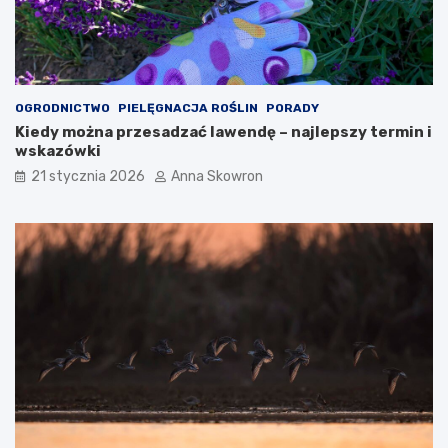
OGRODNICTWO
PIELĘGNACJA ROŚLIN
PORADY
Kiedy można przesadzać lawendę – najlepszy termin i
wskazówki
21 stycznia 2026
Anna Skowron