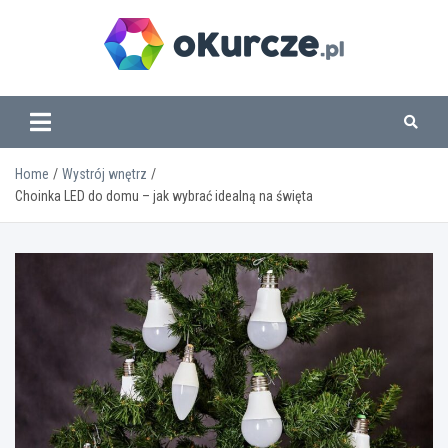
Skip
to
content
www.okurcze.pl
Home
Wystrój wnętrz
Choinka LED do domu – jak wybrać idealną na święta