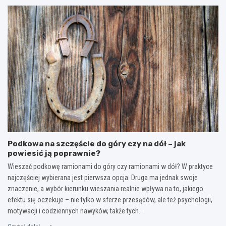
Podkowa na szczęście do góry czy na dół – jak
powiesić ją poprawnie?
Wieszać podkowę ramionami do góry czy ramionami w dół? W praktyce
najczęściej wybierana jest pierwsza opcja. Druga ma jednak swoje
znaczenie, a wybór kierunku wieszania realnie wpływa na to, jakiego
efektu się oczekuje – nie tylko w sferze przesądów, ale też psychologii,
motywacji i codziennych nawyków, także tych…