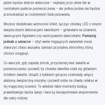
gdzie będzie dobrze widoczna – najlepiej przy oknie lub w
centralnym punkcie pomieszczenia – ale jednocześnie nie będzie
przeszkadzać w codziennym funkcjonowaniu.
Możesz dodatkowo wzmocnić efekt, łącząc choinkę LED z innymi
świątecznymi dekoracjami świetlnymi – girlandami na ścianach,
świecącymi figurkami czy nastrojowymi świeczkami.
Pamiętaj
jednak o umiarze
– zbyt wiele migających światełek może
stworzyć chaos wizualny zamiast przytulnej atmosfery, którą
chcesz osiągnąć.
Co wieczór, gdy zapada zmrok, przyciemnij inne światła w
pomieszczeniu i pozwól, by choinka świetlna stała się głównym
źródłem światła. Usiądź z kubkiem gorącej czekolady, włącz
ulubioną świąteczną muzykę i pozwól sobie na chwilę relaksu w
tej magicznej scenerii. To właśnie takie momenty budują
prawdziwego ducha świąt i tworzą niezapomniane wspomnienia
dla całej rodziny.