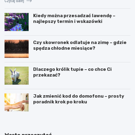
Czytaj dalej
Kiedy można przesadzać lawendę –
najlepszy termin i wskazówki
Czy skowronek odlatuje na zimę – gdzie
spędza chłodne miesiące?
Dlaczego królik tupie – co chce Ci
przekazać?
Jak zmienić kod do domofonu – prosty
poradnik krok po kroku
Warto przeczytać