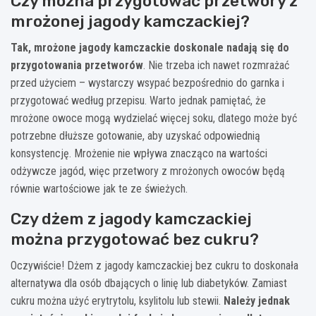
Czy można przygotować przetwory z
mrożonej jagody kamczackiej?
Tak, mrożone jagody kamczackie doskonale nadają się do
przygotowania przetworów
. Nie trzeba ich nawet rozmrażać
przed użyciem – wystarczy wsypać bezpośrednio do garnka i
przygotować według przepisu. Warto jednak pamiętać, że
mrożone owoce mogą wydzielać więcej soku, dlatego może być
potrzebne dłuższe gotowanie, aby uzyskać odpowiednią
konsystencję. Mrożenie nie wpływa znacząco na wartości
odżywcze jagód, więc przetwory z mrożonych owoców będą
równie wartościowe jak te ze świeżych.
Czy dżem z jagody kamczackiej
można przygotować bez cukru?
Oczywiście! Dżem z jagody kamczackiej bez cukru to doskonała
alternatywa dla osób dbających o linię lub diabetyków. Zamiast
cukru można użyć erytrytolu, ksylitolu lub stewii.
Należy jednak