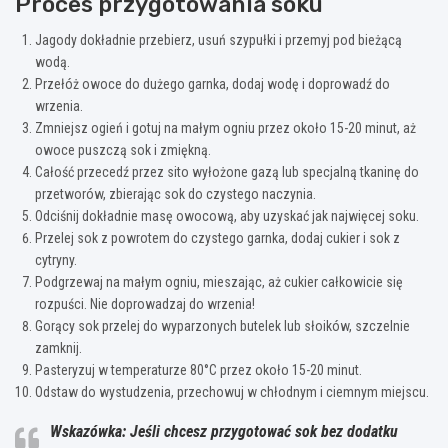
Proces przygotowania soku
Jagody dokładnie przebierz, usuń szypułki i przemyj pod bieżącą
wodą.
Przełóż owoce do dużego garnka, dodaj wodę i doprowadź do
wrzenia.
Zmniejsz ogień i gotuj na małym ogniu przez około 15-20 minut, aż
owoce puszczą sok i zmiękną.
Całość przecedź przez sito wyłożone gazą lub specjalną tkaninę do
przetworów, zbierając sok do czystego naczynia.
Odciśnij dokładnie masę owocową, aby uzyskać jak najwięcej soku.
Przelej sok z powrotem do czystego garnka, dodaj cukier i sok z
cytryny.
Podgrzewaj na małym ogniu, mieszając, aż cukier całkowicie się
rozpuści. Nie doprowadzaj do wrzenia!
Gorący sok przelej do wyparzonych butelek lub słoików, szczelnie
zamknij.
Pasteryzuj w temperaturze 80°C przez około 15-20 minut.
Odstaw do wystudzenia, przechowuj w chłodnym i ciemnym miejscu.
Wskazówka: Jeśli chcesz przygotować sok bez dodatku