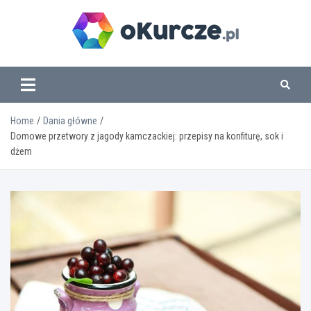
Skip
to
content
www.okurcze.pl
Home
Dania główne
Domowe przetwory z jagody kamczackiej: przepisy na konfiturę, sok i
dżem