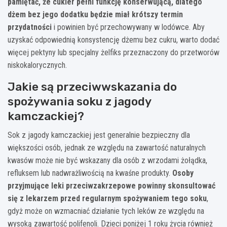
pamiętać, że cukier pełni funkcję konserwującą, dlatego
dżem bez jego dodatku będzie miał krótszy termin
przydatności
i powinien być przechowywany w lodówce. Aby
uzyskać odpowiednią konsystencję dżemu bez cukru, warto dodać
więcej pektyny lub specjalny żelfiks przeznaczony do przetworów
niskokalorycznych.
Jakie są przeciwwskazania do
spożywania soku z jagody
kamczackiej?
Sok z jagody kamczackiej jest generalnie bezpieczny dla
większości osób, jednak ze względu na zawartość naturalnych
kwasów może nie być wskazany dla osób z wrzodami żołądka,
refluksem lub nadwrażliwością na kwaśne produkty.
Osoby
przyjmujące leki przeciwzakrzepowe powinny skonsultować
się z lekarzem przed regularnym spożywaniem tego soku
,
gdyż może on wzmacniać działanie tych leków ze względu na
wysoką zawartość polifenoli. Dzieci poniżej 1 roku życia również