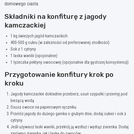
domowego ciasta.
Składniki na konfiturę z jagody
kamczackiej
1 kg świeżych jagód kamczackich
400-500 g cukru (w zależności od preferowanej słodkości)
Sok z 1 cytryny
1 laska wanilii (opcjonalnie)
1 łyżeczka pektyny owocowej (opcjonalnie dla gęstszej konsystencji)
Przygotowanie konfitury krok po
kroku
Jagody kamczackie dokładnie przebierz, usuń szypułki i przemyj pod
bieżącą wodą.
Osusz owoce na papierowym ręczniku.
Przełóż jagody do dużego garnka o grubym dnie, dodaj cukier i sok z
cytryny.
Jeśli używasz laski wanilii, przekrój ją wzdłuż i wydrąż ziarenka. Dodaj
zarówno ziarenka, jak i laskę do owoców.