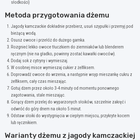
słodkości)
Metoda przygotowania dżemu
Jagody kamczackie dokładnie przebierz, usuń szypułki i przemyj pod
bieżącą wodą.
Osusz owoce i przełóż do dużego garnka.
Rozgnieć lekko owoce tłuczkiem do ziemniaków lub blenderem
ręcznym (nie na gładko, powinny zostać kawałki owoców).
Dodaj sok z cytryny i wymieszaj.
W osobnej misce wymieszaj cukier z żelfiksem.
Doprowadź owoce do wrzenia, a następnie wsyp mieszankę cukru z
żelfiksem, cały czas mieszając.
Gotuj dżem przez około 3-4 minuty od momentu ponownego
zagotowania, stale mieszając.
Gorący dżem przelej do wyparzonych słoików, szczelnie zakręć i
odwróć do góry dnem na około 5 minut.
Odstaw słoiki do wystygnięcia w ciepłym miejscu, przykryte kocem
lub ręcznikiem.
Warianty dżemu z jagody kamczackiej