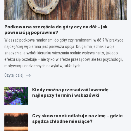
Podkowa na szczęście do góry czy na dół – jak
powiesić ją poprawnie?
Wieszać podkowę ramionami do góry czy ramionami w dół? W praktyce
najczęściej wybierana jest pierwsza opcja. Druga ma jednak swoje
znaczenie, a wybór kierunku wieszania realnie wpływa na to, jakiego
efektu się oczekuje – nie tylko w sferze przesądów, ale też psychologii,
motywacji i codziennych nawyków, także tych…
Czytaj dalej
Kiedy można przesadzać lawendę –
najlepszy termin i wskazówki
Czy skowronek odlatuje na zimę – gdzie
spędza chłodne miesiące?