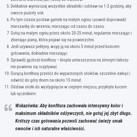
Delikatnie wymieszaj wszystkie składniki i odstaw na 1-2 godziny, aby
owoce puściły sok.
Po tym czasie postaw garnek na małym ogniu i powoli doprowadź
mieszankę do wrzenia, mieszając od czasu do czasu.
Gotuj na małym ogniu przez około 20-25 minut, regularnie mieszając i
zbierając pianę, która pojawi się na powierzchni.
Jeśli używasz pektyny, wsyp ją na około 5 minut przed końcem
gotowania, dokładnie mieszając.
Sprawdź gęstość konfitury – kropla umieszczona na zimnym talerzu
nie powinna się rozpływać.
Gorącą konfiturę przełóż do wyparzonych słoików, szczelnie zakręć i
odwróć do góry dnem na około 15 minut.
Odstaw słoiki do wystygnięcia w ciepłym miejscu, przykryte kocem
lub ręcznikiem.
Wskazówka: Aby konfitura zachowała intensywny kolor i
maksimum składników odżywczych, nie gotuj jej zbyt długo.
Krótszy czas gotowania pozwoli zachować świeży smak
owoców i ich naturalne właściwości.