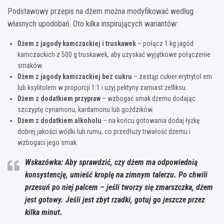
Podstawowy przepis na dżem można modyfikować według
własnych upodobań. Oto kilka inspirujących wariantów:
Dżem z jagody kamczackiej i truskawek
– połącz 1 kg jagód
kamczackich z 500 g truskawek, aby uzyskać wyjątkowe połączenie
smaków.
Dżem z jagody kamczackiej bez cukru
– zastąp cukier erytrytol em
lub ksylitolem w proporcji 1:1 i użyj pektyny zamiast żelfiksu.
Dżem z dodatkiem przypraw
– wzbogać smak dżemu dodając
szczyptę cynamonu, kardamonu lub goździków.
Dżem z dodatkiem alkoholu
– na końcu gotowania dodaj łyżkę
dobrej jakości wódki lub rumu, co przedłuży trwałość dżemu i
wzbogaci jego smak.
Wskazówka: Aby sprawdzić, czy dżem ma odpowiednią
konsystencję, umieść kroplę na zimnym talerzu. Po chwili
przesuń po niej palcem – jeśli tworzy się zmarszczka, dżem
jest gotowy. Jeśli jest zbyt rzadki, gotuj go jeszcze przez
kilka minut.