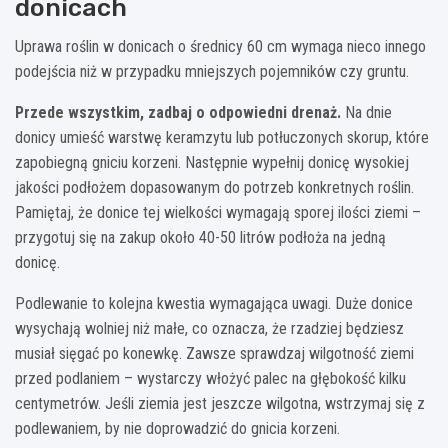
donicach
Uprawa roślin w donicach o średnicy 60 cm wymaga nieco innego
podejścia niż w przypadku mniejszych pojemników czy gruntu.
Przede wszystkim, zadbaj o odpowiedni drenaż.
Na dnie
donicy umieść warstwę keramzytu lub potłuczonych skorup, które
zapobiegną gniciu korzeni. Następnie wypełnij donicę wysokiej
jakości podłożem dopasowanym do potrzeb konkretnych roślin.
Pamiętaj, że donice tej wielkości wymagają sporej ilości ziemi –
przygotuj się na zakup około 40-50 litrów podłoża na jedną
donicę.
Podlewanie to kolejna kwestia wymagająca uwagi. Duże donice
wysychają wolniej niż małe, co oznacza, że rzadziej będziesz
musiał sięgać po konewkę. Zawsze sprawdzaj wilgotność ziemi
przed podlaniem – wystarczy włożyć palec na głębokość kilku
centymetrów. Jeśli ziemia jest jeszcze wilgotna, wstrzymaj się z
podlewaniem, by nie doprowadzić do gnicia korzeni.