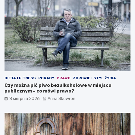
DIETA I FITNESS
PORADY
PRAWO
ZDROWIE I STYL ŻYCIA
Czy można pić piwo bezalkoholowe w miejscu
publicznym – co mówi prawo?
8 sierpnia 2026
Anna Skowron