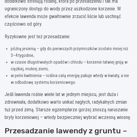
dodatkowo stresują roślinę, która po przesadzeniu i tak ma
ograniczony dostęp do wody przez uszkodzone korzenie. W
efekcie lawenda może gwałtownie zrzucić liście lub uschnąć
częściowo od góry.
Ryzykowne jest też przesadzanie:
późną jesienią – gdy do pierwszych przymrozków zostało mniej niż
3–4 tygodnie,
w czasie długotrwałych opadów i chłodu – korzenie łatwiej gniją w
ciężkiej, mokrej ziemi,
w pełni kwitnienia – roślina całą energię pakuje wtedy w kwiaty, a nie
w odbudowę systemu korzeniowego.
Jeśli lawenda rośnie wiele lat w jednym miejscu, jest duża i
zdrewniała, dodatkowo warto unikać nagłych, radykalnych zmian
tuż przed zimą. Starsze egzemplarze gorzej znoszą naruszanie
bryły korzeniowej – wtedy bezpieczniej wybrać wczesną wiosnę.
Przesadzanie lawendy z gruntu –