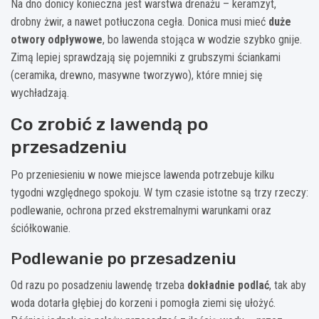
Na dno donicy konieczna jest warstwa drenażu – keramzyt,
drobny żwir, a nawet potłuczona cegła. Donica musi mieć
duże
otwory odpływowe
, bo lawenda stojąca w wodzie szybko gnije.
Zimą lepiej sprawdzają się pojemniki z grubszymi ściankami
(ceramika, drewno, masywne tworzywo), które mniej się
wychładzają.
Co zrobić z lawendą po
przesadzeniu
Po przeniesieniu w nowe miejsce lawenda potrzebuje kilku
tygodni względnego spokoju. W tym czasie istotne są trzy rzeczy:
podlewanie, ochrona przed ekstremalnymi warunkami oraz
ściółkowanie.
Podlewanie po przesadzeniu
Od razu po posadzeniu lawendę trzeba
dokładnie podlać
, tak aby
woda dotarła głębiej do korzeni i pomogła ziemi się ułożyć.