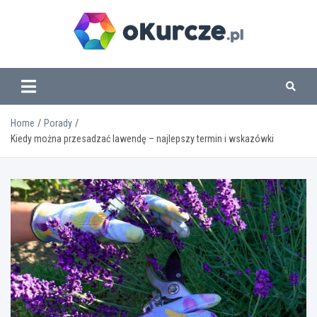
Skip
to
content
www.okurcze.pl
Home
Porady
Kiedy można przesadzać lawendę – najlepszy termin i wskazówki