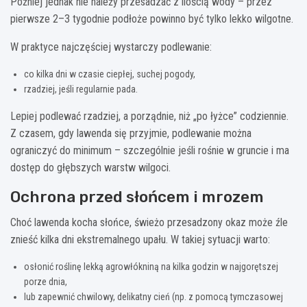
Później jednak nie należy przesadzać z ilością wody – przez
pierwsze 2–3 tygodnie podłoże powinno być tylko lekko wilgotne.
W praktyce najczęściej wystarczy podlewanie:
co kilka dni w czasie ciepłej, suchej pogody,
rzadziej, jeśli regularnie pada.
Lepiej podlewać rzadziej, a porządnie, niż „po łyżce” codziennie.
Z czasem, gdy lawenda się przyjmie, podlewanie można
ograniczyć do minimum – szczególnie jeśli rośnie w gruncie i ma
dostęp do głębszych warstw wilgoci.
Ochrona przed słońcem i mrozem
Choć lawenda kocha słońce, świeżo przesadzony okaz może źle
znieść kilka dni ekstremalnego upału. W takiej sytuacji warto:
osłonić roślinę lekką agrowłókniną na kilka godzin w najgorętszej
porze dnia,
lub zapewnić chwilowy, delikatny cień (np. z pomocą tymczasowej