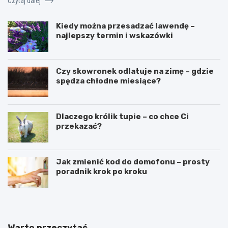
Czytaj dalej
Kiedy można przesadzać lawendę –
najlepszy termin i wskazówki
Czy skowronek odlatuje na zimę – gdzie
spędza chłodne miesiące?
Dlaczego królik tupie – co chce Ci
przekazać?
Jak zmienić kod do domofonu – prosty
poradnik krok po kroku
Warto przeczytać