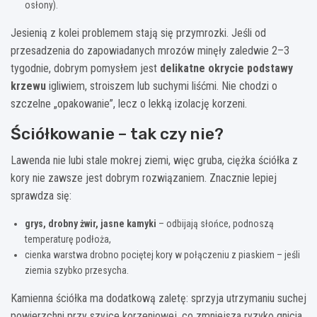
osłony).
Jesienią z kolei problemem stają się przymrozki. Jeśli od
przesadzenia do zapowiadanych mrozów minęły zaledwie 2–3
tygodnie, dobrym pomysłem jest
delikatne okrycie podstawy
krzewu
igliwiem, stroiszem lub suchymi liśćmi. Nie chodzi o
szczelne „opakowanie”, lecz o lekką izolację korzeni.
Ściółkowanie – tak czy nie?
Lawenda nie lubi stale mokrej ziemi, więc gruba, ciężka ściółka z
kory nie zawsze jest dobrym rozwiązaniem. Znacznie lepiej
sprawdza się:
grys, drobny żwir, jasne kamyki
– odbijają słońce, podnoszą
temperaturę podłoża,
cienka warstwa drobno pociętej kory w połączeniu z piaskiem – jeśli
ziemia szybko przesycha.
Kamienna ściółka ma dodatkową zaletę: sprzyja utrzymaniu suchej
powierzchni przy szyjce korzeniowej, co zmniejsza ryzyko gnicia.