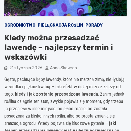
OGRODNICTWO
PIELĘGNACJA ROŚLIN
PORADY
Kiedy można przesadzać
lawendę – najlepszy termin i
wskazówki
21 stycznia 2026
Anna Skowron
Gęste, pachnące kępy lawendy, które nie marzną zimą, nie łysieją
w środku i pięknie kwitną – taki efekt w dużej mierze zależy od
tego,
kiedy i jak zostanie przesadzona lawenda
. Zanim jednak
roślina osiągnie ten stan, zwykle pojawia się moment, gdy trzeba
ją przenieść w inne miejsce: bo słabo rośnie, bo została
posadzona za blisko innych roślin, albo po prostu zmienia się
aranżacja ogrodu. Wtedy pojawia się kluczowe pytanie –
jaki
termin przesadzania lawendy jest najbezpieczniejszy i co