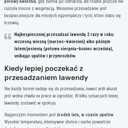
połowy kwietnia
, gdy ziemia już odmarzła, ale roślina jeszcze nie
ruszyła mocno z wegetacją. Wiosenne przesadzanie jest
bezpieczniejsze dla młodych egzemplarzy i tych, które słabo się
krzewią.
Najbezpieczniej przesadzać lawendę 2 razy w roku:
wczesną wiosną (marzec–kwiecień) albo późnym
latem/jesienią (połowa sierpnia–koniec września),
unikając upałów i przymrozków.
Kiedy lepiej poczekać z
przesadzaniem lawendy
Nie każdy termin nadaje się do przesadzania, nawet jeśli akurat
jest wolna chwila na prace w ogrodzie. W kilku sytuacjach lepiej
lawendę zostawić w spokoju.
Najgorszym momentem jest
środek lata, w czasie upałów
.
Wysokie temperatury, intensywne słońce i suche powietrze