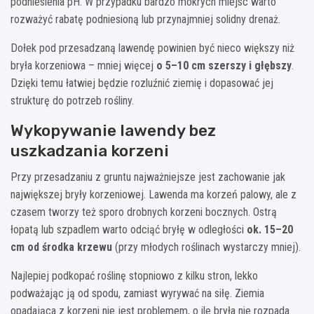
podniesienia pH. W przypadku bardzo mokrych miejsc warto
rozważyć rabatę podniesioną lub przynajmniej solidny drenaż.
Dołek pod przesadzaną lawendę powinien być nieco większy niż
bryła korzeniowa – mniej więcej
o 5–10 cm szerszy i głębszy
.
Dzięki temu łatwiej będzie rozluźnić ziemię i dopasować jej
strukturę do potrzeb rośliny.
Wykopywanie lawendy bez
uszkadzania korzeni
Przy przesadzaniu z gruntu najważniejsze jest zachowanie jak
największej bryły korzeniowej. Lawenda ma korzeń palowy, ale z
czasem tworzy też sporo drobnych korzeni bocznych. Ostrą
łopatą lub szpadlem warto odciąć bryłę w odległości
ok. 15–20
cm od środka krzewu
(przy młodych roślinach wystarczy mniej).
Najlepiej podkopać roślinę stopniowo z kilku stron, lekko
podważając ją od spodu, zamiast wyrywać na siłę. Ziemia
opadająca z korzeni nie jest problemem, o ile bryła nie rozpada