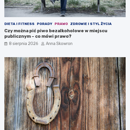
DIETA I FITNESS
PORADY
PRAWO
ZDROWIE I STYL ŻYCIA
Czy można pić piwo bezalkoholowe w miejscu
publicznym – co mówi prawo?
8 sierpnia 2026
Anna Skowron