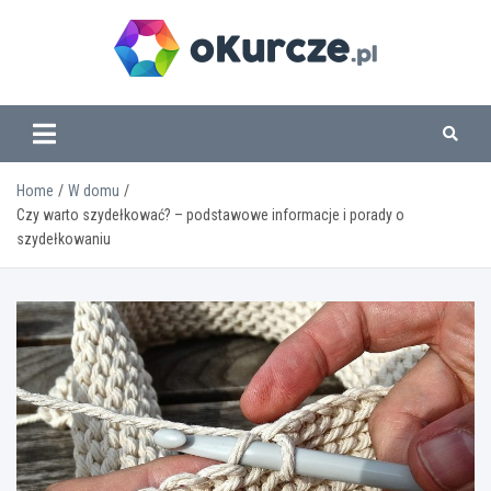
Skip
to
content
www.okurcze.pl
Home
W domu
Czy warto szydełkować? – podstawowe informacje i porady o
szydełkowaniu