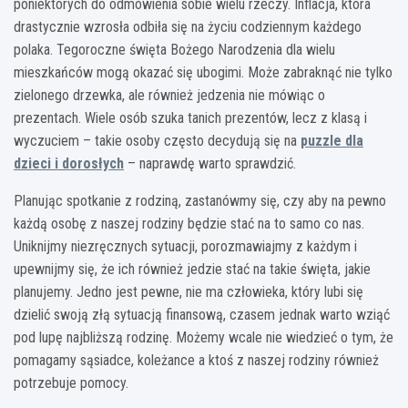
poniektórych do odmówienia sobie wielu rzeczy. Inflacja, która
drastycznie wzrosła odbiła się na życiu codziennym każdego
polaka. Tegoroczne święta Bożego Narodzenia dla wielu
mieszkańców mogą okazać się ubogimi. Może zabraknąć nie tylko
zielonego drzewka, ale również jedzenia nie mówiąc o
prezentach. Wiele osób szuka tanich prezentów, lecz z klasą i
wyczuciem – takie osoby często decydują się na
puzzle dla
dzieci i dorosłych
– naprawdę warto sprawdzić.
Planując spotkanie z rodziną, zastanówmy się, czy aby na pewno
każdą osobę z naszej rodziny będzie stać na to samo co nas.
Uniknijmy niezręcznych sytuacji, porozmawiajmy z każdym i
upewnijmy się, że ich również jedzie stać na takie święta, jakie
planujemy. Jedno jest pewne, nie ma człowieka, który lubi się
dzielić swoją złą sytuacją finansową, czasem jednak warto wziąć
pod lupę najbliższą rodzinę. Możemy wcale nie wiedzieć o tym, że
pomagamy sąsiadce, koleżance a ktoś z naszej rodziny również
potrzebuje pomocy.