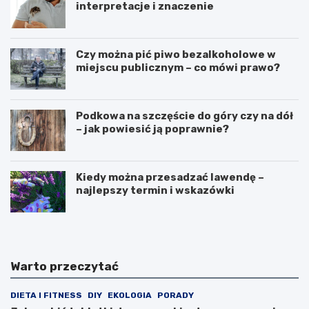
interpretacje i znaczenie
Czy można pić piwo bezalkoholowe w
miejscu publicznym – co mówi prawo?
Podkowa na szczęście do góry czy na dół
– jak powiesić ją poprawnie?
Kiedy można przesadzać lawendę –
najlepszy termin i wskazówki
Warto przeczytać
DIETA I FITNESS
DIY
EKOLOGIA
PORADY