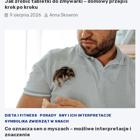
Jak zrobić tabletki do zmywarki – domowy przepis
krok po kroku
9 sierpnia 2026
Anna Skowron
DIETA I FITNESS
PORADY
SNY I ICH INTERPRETACJE
SYMBOLIKA ZWIERZĄT W SNACH
Co oznacza sen o myszach – możliwe interpretacje i
znaczenie