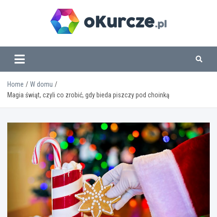
Skip
to
content
www.okurcze.pl
Home
W domu
Magia świąt, czyli co zrobić, gdy bieda piszczy pod choinką