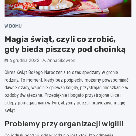
W DOMU
Magia świąt, czyli co zrobić,
gdy bieda piszczy pod choinką
6 grudnia 2022
Anna Skowron
Okres świąt Bożego Narodzenia to czas spędzany w gronie
rodziny. To moment, kiedy bez pośpiechu możemy powspominać
dawne czasy, wspólnie śpiewać kolędy, przystrajać mieszkanie w
ozdoby świąteczne. Przepięknie i bogato przystrojone ulice i
sklepy pomagają nam w tym, abyśmy poczuli prawdziwą magię
świąt.
Problemy przy organizacji wigilii
Co jednak począć, gdy w rodzinie jest ktoś, kto odmawia