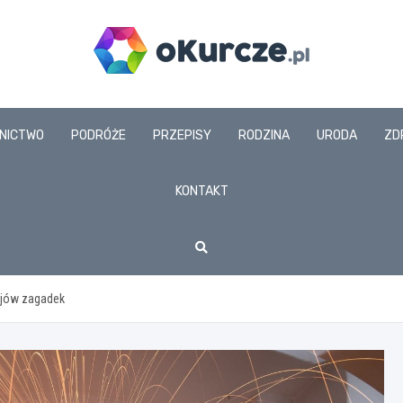
www.okurcze.pl
NICTWO
PODRÓŻE
PRZEPISY
RODZINA
URODA
ZD
KONTAKT
ojów zagadek