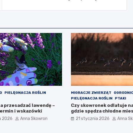
O
PIELĘGNACJA ROŚLIN
MIGRACJE ZWIERZĄT
OGRODNI
PIELĘGNACJA ROŚLIN
PTAKI
a przesadzać lawendę –
Czy skowronek odlatuje na
termin i wskazówki
gdzie spędza chłodne mie
a 2026
Anna Skowron
21 stycznia 2026
Anna S