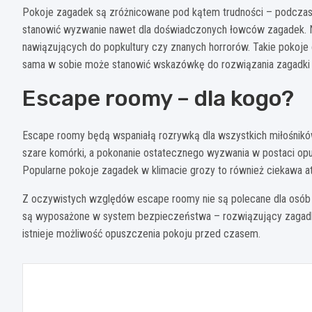
Pokoje zagadek są zróżnicowane pod kątem trudności – podczas 
stanowić wyzwanie nawet dla doświadczonych łowców zagadek. N
nawiązujących do popkultury czy znanych horrorów. Takie pokoje 
sama w sobie może stanowić wskazówkę do rozwiązania zagadki 
Escape roomy – dla kogo?
Escape roomy będą wspaniałą rozrywką dla wszystkich miłośnikó
szare komórki, a pokonanie ostatecznego wyzwania w postaci opus
Popularne pokoje zagadek w klimacie grozy to również ciekawa a
Z oczywistych względów escape roomy nie są polecane dla osób c
są wyposażone w system bezpieczeństwa – rozwiązujący zagadki m
istnieje możliwość opuszczenia pokoju przed czasem.
Nawigacja
wpisu