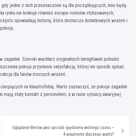
gdy jedne z nich przeznaczone są dla początkujących, inne będą
a rynku nie brakuje również escape roomów stylizowanych,
często opowiadają historię, która dostarcza dodatkowych wrażeń i
pokoju.
w zagadek. Szeroki wachlarz oryginalnych łamigłówek pobudzi
zczenia pokoju przyniesie satysfakcję, której nie sposób opisać.
trakcja dla fanów mocnych wrażeń.
ierpiących na klaustrofobię. Warto zaznaczyć, że pokoje zagadek
ają stały kontakt z personelem, a w razie sytuacji awaryjnej
Oglądanie filmów jako sposób spędzania wolnego czasu –
4 argumenty dlaczego warto?