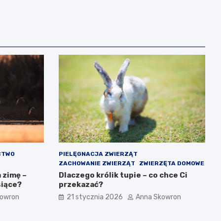
CTWO
PIELĘGNACJA ZWIERZĄT
ZACHOWANIE ZWIERZĄT
ZWIERZĘTA DOMOWE
 zimę –
Dlaczego królik tupie – co chce Ci
siące?
przekazać?
kowron
21 stycznia 2026
Anna Skowron