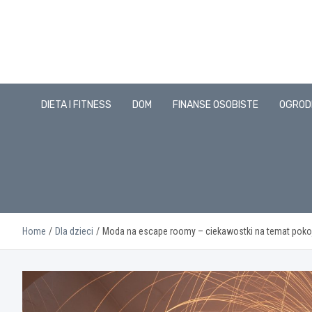
Skip
to
content
DIETA I FITNESS
DOM
FINANSE OSOBISTE
OGROD
Home
Dla dzieci
Moda na escape roomy – ciekawostki na temat pok